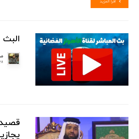
اقرأ المزيد
البث ا
مح
٢٨ ديسمبر ١
قصيدة 
يجازيه