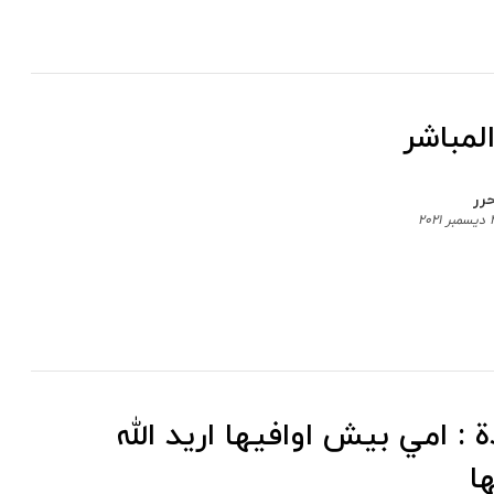
لمباشر
رر
٢٠٢
: امي بيش اوافيها اريد الله
ا