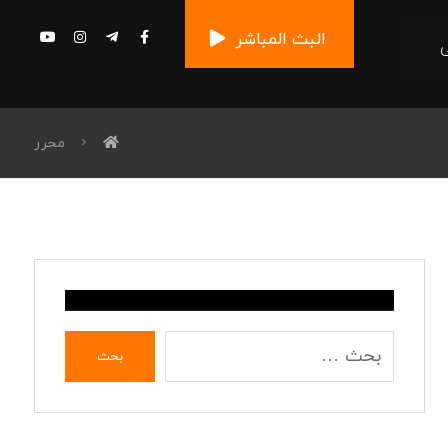
البث المباشر
محرر
بحث