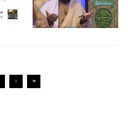
مح
٢٨ ديسمبر ١
…
١