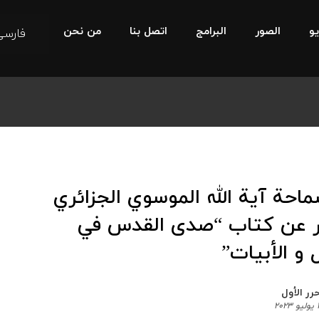
يو
الصور
البرامج
اتصل بنا
من نحن
فارسی
ماحة آية الله الموسوي الجزائري
ر عن كتاب “صدى القدس في
ل و الأبيات”
رر الأول
٢٠