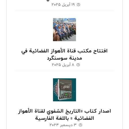
١٩ أبريل ٢٠٢٥
افتتاح مكتب قناة الأهواز الفضائية في
مدينة سوسنگرد
٨ أبريل ٢٠٢٥
اصدار كتاب «التاريخ الشفوي لقناة الأهواز
الفضائیة » باللغة الفارسية
٣ ديسمبر ٢٠٢٤