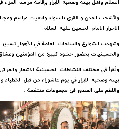
السلام وأهل بيته وصحبه الابرار بإقامة مراسم العزاء ف
واتّشحت المدن و القری بالسواد واقميت مراسم ومجا
الاحرار الامام الحسين عليه السلام.
وشهدت الشوارع والساحات العامة في الأهواز تسيير م
والحسينيات بحضور حشود كبيرة من المؤمنين وعشاق ا
وتُقرأ في مختلف النشاطات الحسینیة الاشعار والمراث
بيته وصحبه الابرار في يوم عاشوراء من قبل الخطباء و
واللطم على الصدور في مجموعات منتظمة .