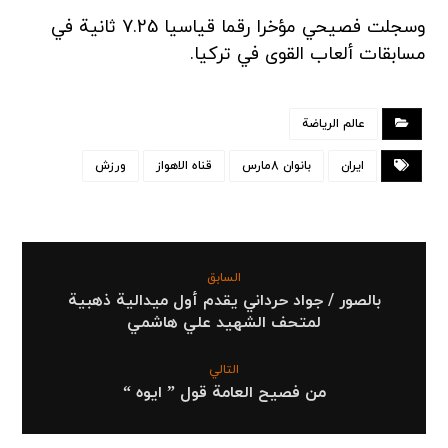
وسجلت فصيحي مؤخرا رقما قياسيا 7.25 ثانية في
مسابقات ألعاب القوى في تركيا.
عالم الرياضة
ایران
بانوان 8مارس
قناه الاهواز
ورزش
السابق
بالصور / جواد حرداني یقدم أول ميدالية ذهبية
لمتحف الشهيد علي هاشمي
التالي
من فصيح العامة قول ” ایوه “