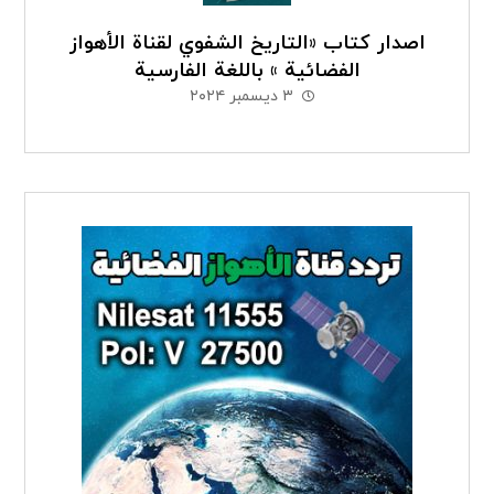
اصدار كتاب «التاريخ الشفوي لقناة الأهواز
الفضائیة » باللغة الفارسية
٣ ديسمبر ٢٠٢٤