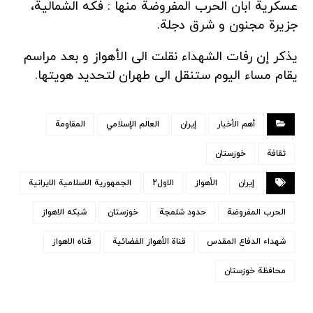
عسكرية ابان الحرب المفروضة منها : فکه الشمالیة،
جزیرة مجنون و شرق دجلة.
یذکر إن رفات الشهداء نقلت الی الأهواز و بعد مراسم
یقام مساء الیوم ستنقل الی طهران لتحدید هویتها.
أهم الأخبار
إيران
العالم الإسلامي
المقاومة
ثقافة
خوزستان
إيران
الأهواز
الاول2
الجمهورية الاسلامية الايرانية
الحرب المفروضة
حدود شلمجة
خوزستان
شبکه الاهواز
شهداء الدفاع المقدس
قناة الأهواز الفضائیة
قناه الاهواز
محافظة خوزستان