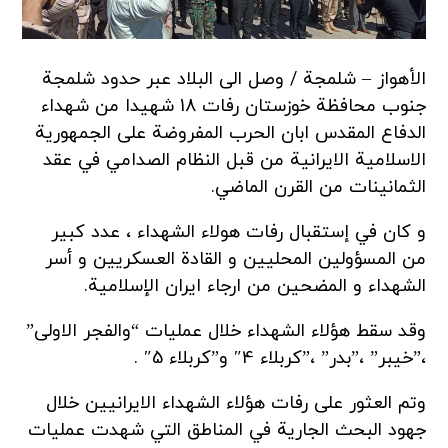
الأهواز – شلمجة / وصل الى البلاد عبر حدود شلمجة
جنوب محافظة خوزستان رفات 18 شهيدا من شهداء
الدفاع المقدس ابان الحرب المفروضة على الجمهورية
الاسلامية الايرانية من قبل النظام الصدامي في عقد
الثمانينات من القرن الماضي.
و کان في إستقبال رفات هولاء الشهداء ، عدد کبیر
من المسؤولین المحلیین و القادة العسکریین و أسر
الشهداء و المضحین من ارجاء ایران الإسلامیة.
وقد سقط هؤلاء الشهداء خلال عمليات “والفجر الاولی”
،”خيبر” ،”بدر” ،”كربلاء 4″ و”كربلاء 5″ .
وتم العثور على رفات هؤلاء الشهداء الايرانيين خلال
جهود البحث الجارية في المناطق التي شهدت عمليات