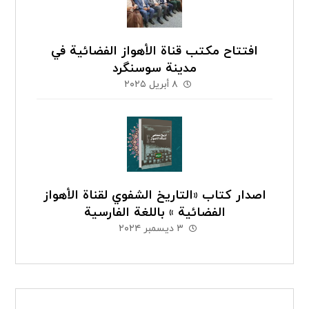
افتتاح مكتب قناة الأهواز الفضائية في
مدينة سوسنگرد
٨ أبريل ٢٠٢٥
اصدار كتاب «التاريخ الشفوي لقناة الأهواز
الفضائیة » باللغة الفارسية
٣ ديسمبر ٢٠٢٤